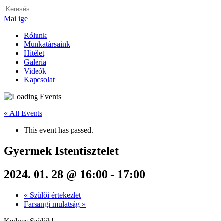
Skip
Keresés:
to
Mai ige
content
Rólunk
Munkatársaink
Hitélet
Galéria
Videók
Kapcsolat
« All Events
This event has passed.
Gyermek Istentisztelet
2024. 01. 28 @ 16:00
-
17:00
«
Szülői értekezlet
Farsangi mulatság
»
Kedves Szülők!