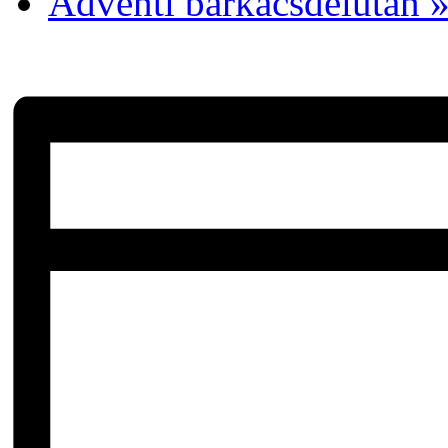
Adventi barkácsdélután