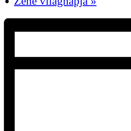
Zene világnapja
»