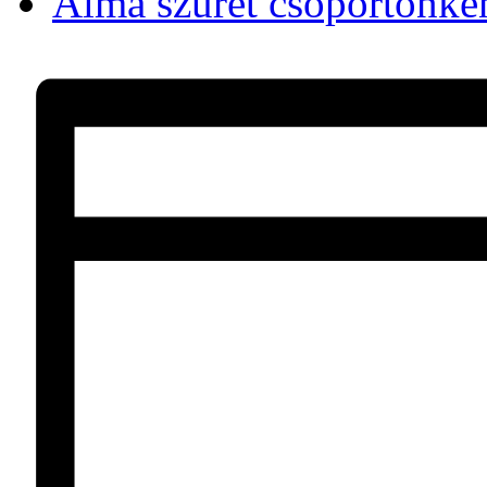
Alma szüret csoportonké