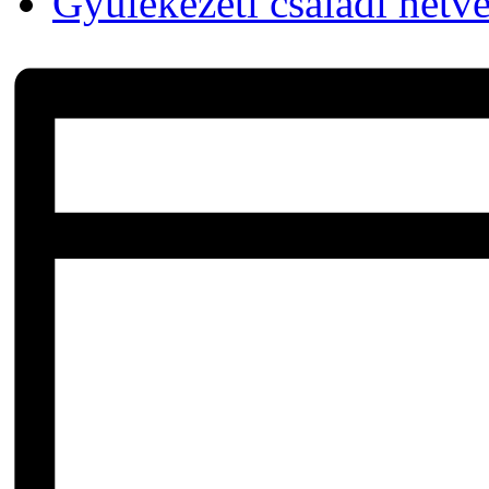
Gyülekezeti családi hétv