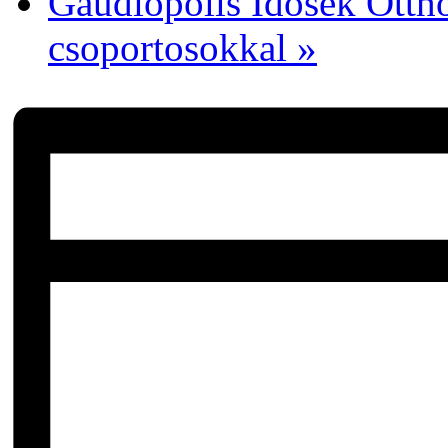
Gaudiopolis Idősek Ottho
csoportosokkal
»