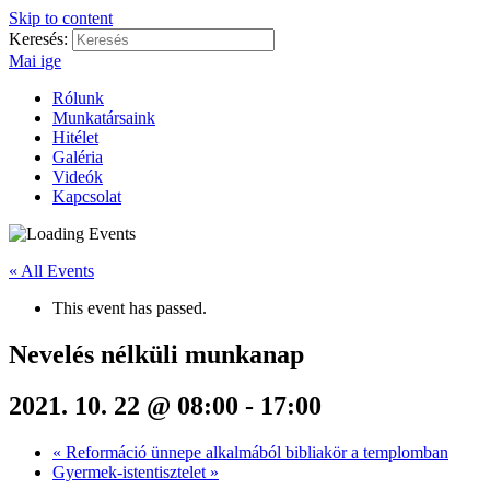
Skip to content
Keresés:
Mai ige
Rólunk
Munkatársaink
Hitélet
Galéria
Videók
Kapcsolat
« All Events
This event has passed.
Nevelés nélküli munkanap
2021. 10. 22 @ 08:00
-
17:00
«
Reformáció ünnepe alkalmából bibliakör a templomban
Gyermek-istentisztelet
»