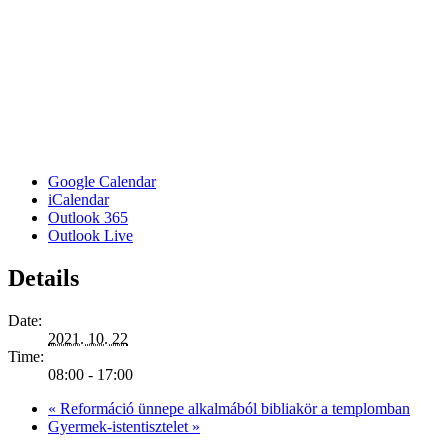
Google Calendar
iCalendar
Outlook 365
Outlook Live
Details
Date:
2021. 10. 22
Time:
08:00 - 17:00
«
Reformáció ünnepe alkalmából bibliakör a templomban
Gyermek-istentisztelet
»