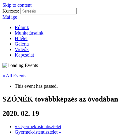
Skip to content
Keresés:
Mai ige
Rólunk
Munkatársaink
Hitélet
Galéria
Videók
Kapcsolat
« All Events
This event has passed.
SZÓNÉK továbbképzés az óvodában
2020. 02. 19
«
Gyermek-istentisztelet
Gyermek-istentisztelet
»