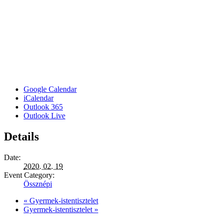
Google Calendar
iCalendar
Outlook 365
Outlook Live
Details
Date:
2020. 02. 19
Event Category:
Össznépi
«
Gyermek-istentisztelet
Gyermek-istentisztelet
»