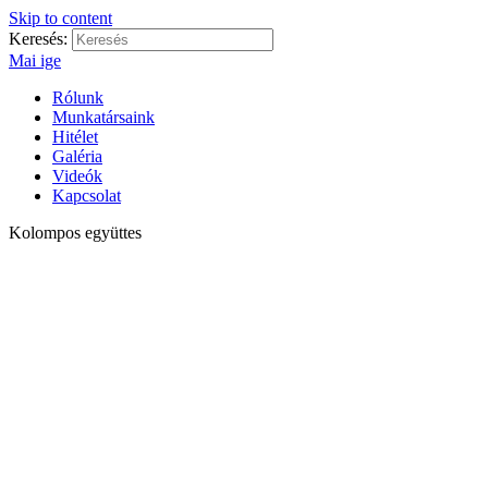
Skip to content
Keresés:
Mai ige
Rólunk
Munkatársaink
Hitélet
Galéria
Videók
Kapcsolat
Kolompos együttes