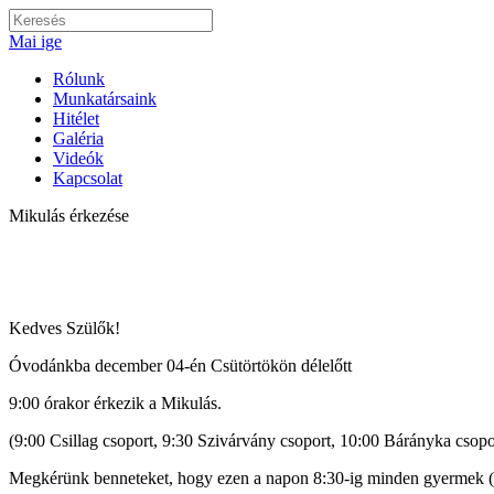
Skip
Keresés:
to
Mai ige
content
Rólunk
Munkatársaink
Hitélet
Galéria
Videók
Kapcsolat
Mikulás érkezése
Kedves Szülők!
Óvodánkba december 04-én Csütörtökön délelőtt
9:00 órakor érkezik a Mikulás.
(9:00 Csillag csoport, 9:30 Szivárvány csoport, 10:00 Bárányka csopo
Megkérünk benneteket, hogy ezen a napon 8:30-ig minden gyermek (