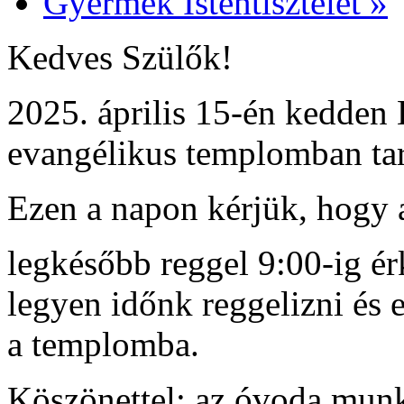
Gyermek Istentisztelet
»
Kedves Szülők!
2025. április 15-én kedden
evangélikus templomban tar
Ezen a napon kérjük, hogy
legkésőbb reggel 9:00-ig é
legyen időnk reggelizni és 
a templomba.
Köszönettel: az óvoda munka