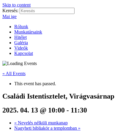
Skip to content
Keresés:
Mai ige
Rólunk
Munkatársaink
Hitélet
Galéria
Videók
Kapcsolat
« All Events
This event has passed.
Családi Istentisztelet, Virágvasárnap
2025. 04. 13 @ 10:00
-
11:30
«
Nevelés nélküli munkanap
Nagyheti bibliakör a templomban
»