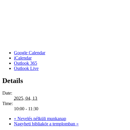
Google Calendar
iCalendar
Outlook 365
Outlook Live
Details
Date:
2025. 04. 13
Time:
10:00 - 11:30
«
Nevelés nélküli munkanap
Nagyheti bibliakör a templomban
»