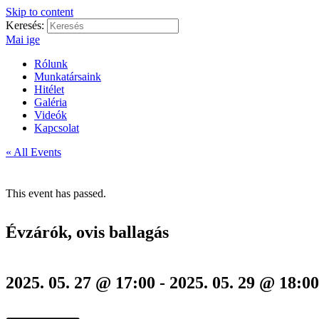
Skip to content
Keresés:
Mai ige
Rólunk
Munkatársaink
Hitélet
Galéria
Videók
Kapcsolat
« All Events
This event has passed.
Évzárók, ovis ballagás
2025. 05. 27 @ 17:00
-
2025. 05. 29 @ 18:00