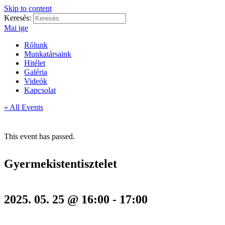
Skip to content
Keresés:
Mai ige
Rólunk
Munkatársaink
Hitélet
Galéria
Videók
Kapcsolat
« All Events
This event has passed.
Gyermekistentisztelet
2025. 05. 25 @ 16:00
-
17:00