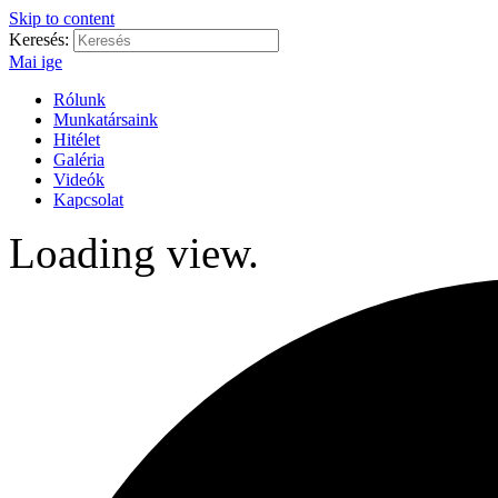
Skip to content
Keresés:
Mai ige
Rólunk
Munkatársaink
Hitélet
Galéria
Videók
Kapcsolat
Loading view.