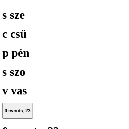
s
sze
c
csü
p
pén
s
szo
v
vas
0 events,
23